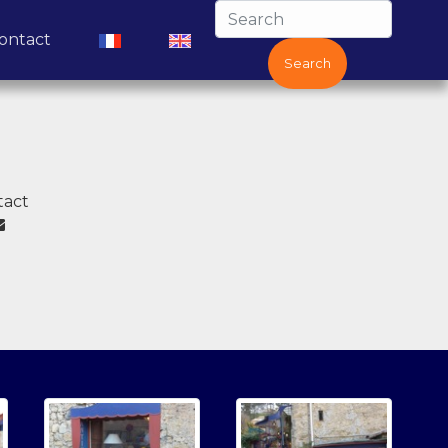
(current)
(current)
(current)
ontact
Search
tact