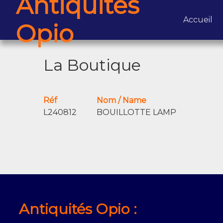
Antiquités
(c
Accueil
Opio
La Boutique
Réf
Nom / Name
L240812
BOUILLOTTE LAMP
Antiquités Opio :