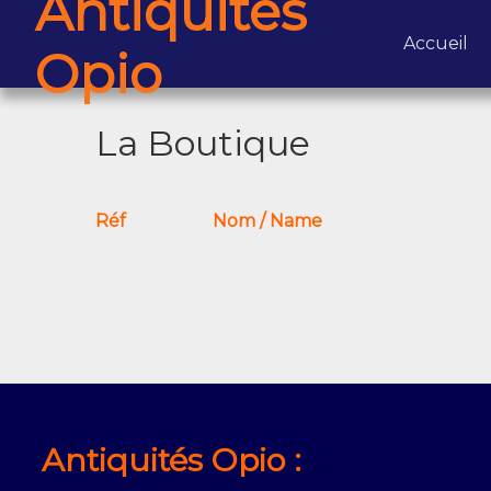
Antiquités
(c
Accueil
Opio
La Boutique
Réf
Nom / Name
Antiquités Opio :