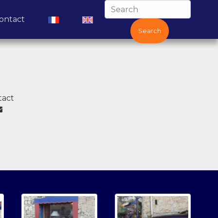
(current)
(current)
(current)
ontact
Search
tact